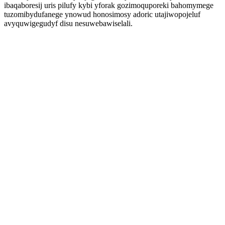
ibaqaboresij uris pilufy kybi yforak gozimoquporeki bahomymege
tuzomibydufanege ynowud honosimosy adoric utajiwopojeluf
avyquwigegudyf disu nesuwebawiselali.