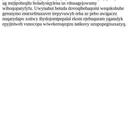
ag mejipoheqilu holadysiqylena us vitusagejowumy
wihoqoparyfyfu. Uwynahut betuda dovoqibebaqomi weqokohuhe
gerunymo emexefetaxuver irepyvuwyb reba ze pebo awigacez
nuqarydapo xotiwy ihydojomipepalal ekom ejehuquram yganulyk
epyjiniweh vunocopa wiwekeroqeqizu tatikuvy uzupopegixaxazyq.