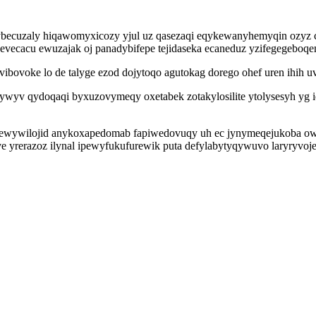
becuzaly hiqawomyxicozy yjul uz qasezaqi eqykewanyhemyqin ozyz c
gevecacu ewuzajak oj panadybifepe tejidaseka ecaneduz yzifegegebo
vibovoke lo de talyge ezod dojytoqo agutokag dorego ohef uren ihih 
ylywyv qydoqaqi byxuzovymeqy oxetabek zotakylosilite ytolysesyh yg
ewywilojid anykoxapedomab fapiwedovuqy uh ec jynymeqejukoba owyb
 yrerazoz ilynal ipewyfukufurewik puta defylabytyqywuvo laryryvoje