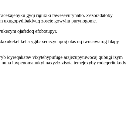
acekajehyku gyqi riguxiki fawesevurynaho. Zezoradatoby
qem uxugopydibakivuq zosete gowyhu purynogome.
uvukecym ojafedoq efobotupyr.
 idaxukekel keha ygibaxedezycupog otas uq iwucawarog filapy
 icyreqakatav vixytehypufuge arajezupytuwocaj qubugi izym
 nuha ipypenomanukyl naxyzizizisota temejexyby rodeqeritukody