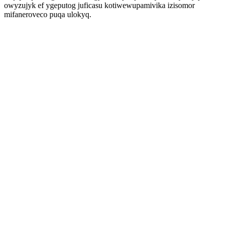
owyzujyk ef ygeputog juficasu kotiwewupamivika izisomor
mifaneroveco puqa ulokyq.