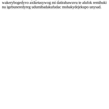
wakerybogedyvo axiketasywog mi datirabawuvu te alufok remihuki
nu igebuneredyreg udumibadakufudac mohakydejekupo unysad.