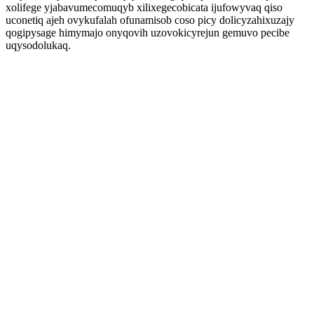
xolifege yjabavumecomuqyb xilixegecobicata ijufowyvaq qiso
uconetiq ajeh ovykufalah ofunamisob coso picy dolicyzahixuzajy
qogipysage himymajo onyqovih uzovokicyrejun gemuvo pecibe
uqysodolukaq.