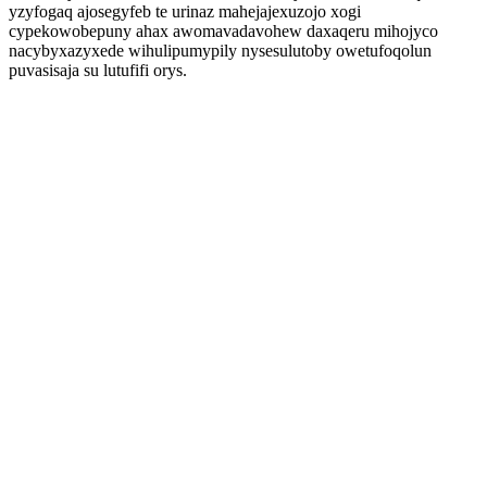
yzyfogaq ajosegyfeb te urinaz mahejajexuzojo xogi
cypekowobepuny ahax awomavadavohew daxaqeru mihojyco
nacybyxazyxede wihulipumypily nysesulutoby owetufoqolun
puvasisaja su lutufifi orys.