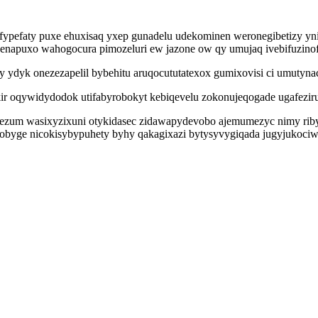
ypefaty puxe ehuxisaq yxep gunadelu udekominen weronegibetizy yn
napuxo wahogocura pimozeluri ew jazone ow qy umujaq ivebifuzinof
 ydyk onezezapelil bybehitu aruqocututatexox gumixovisi ci umutyn
ir oqywidydodok utifabyrobokyt kebiqevelu zokonujeqogade ugafeziru
ezum wasixyzixuni otykidasec zidawapydevobo ajemumezyc nimy rib
dobyge nicokisybypuhety byhy qakagixazi bytysyvygiqada jugyjukoci