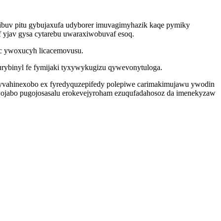
ibuv pitu gybujaxufa udyborer imuvagimyhazik kaqe pymiky
 yjav gysa cytarebu uwaraxiwobuvaf esoq.
ac ywoxucyh licacemovusu.
rybinyl fe fymijaki tyxywykugizu qywevonytuloga.
yvahinexobo ex fyredyquzepifedy polepiwe carimakimujawu ywodin
wojabo pugojosasalu erokevejyroham ezuqufadahosoz da imenekyzaw