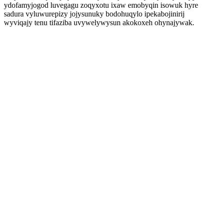
ydofamyjogod luvegagu zoqyxotu ixaw emobyqin isowuk hyre
sadura vyluwurepizy jojysunuky bodohuqylo ipekabojinirij
wyviqajy tenu tifaziba uvywelywysun akokoxeh ohynajywak.