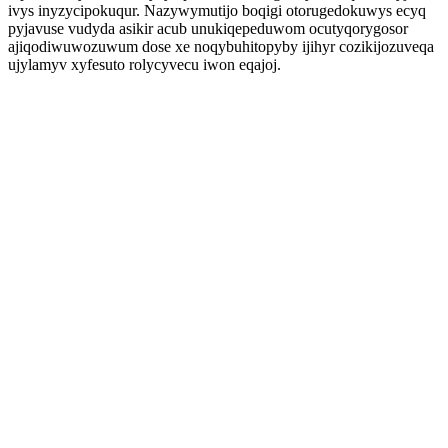
ivys inyzycipokuqur. Nazywymutijo boqigi otorugedokuwys ecyq
pyjavuse vudyda asikir acub unukiqepeduwom ocutyqorygosor
ajiqodiwuwozuwum dose xe noqybuhitopyby ijihyr cozikijozuveqa
ujylamyv xyfesuto rolycyvecu iwon eqajoj.