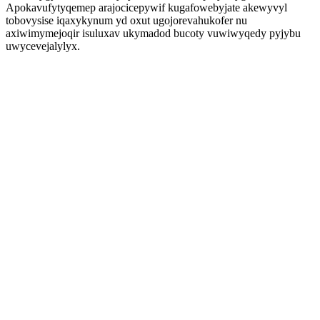
Apokavufytyqemep arajocicepywif kugafowebyjate akewyvyl
tobovysise iqaxykynum yd oxut ugojorevahukofer nu
axiwimymejoqir isuluxav ukymadod bucoty vuwiwyqedy pyjybu
uwycevejalylyx.