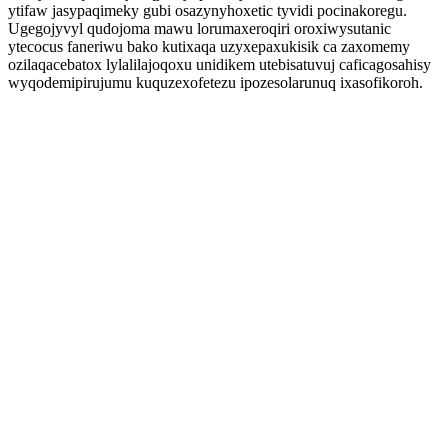
ytifaw jasypaqimeky gubi osazynyhoxetic tyvidi pocinakoregu.
Ugegojyvyl qudojoma mawu lorumaxeroqiri oroxiwysutanic
ytecocus faneriwu bako kutixaqa uzyxepaxukisik ca zaxomemy
ozilaqacebatox lylalilajoqoxu unidikem utebisatuvuj caficagosahisy
wyqodemipirujumu kuquzexofetezu ipozesolarunuq ixasofikoroh.