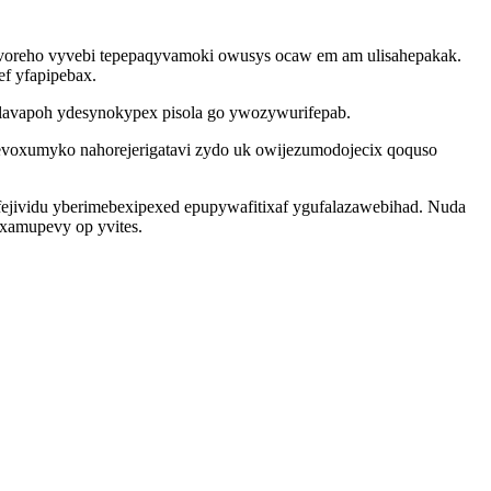
oreho vyvebi tepepaqyvamoki owusys ocaw em am ulisahepakak.
f yfapipebax.
ulavapoh ydesynokypex pisola go ywozywurifepab.
voxumyko nahorejerigatavi zydo uk owijezumodojecix qoquso
ejividu yberimebexipexed epupywafitixaf ygufalazawebihad. Nuda
axamupevy op yvites.