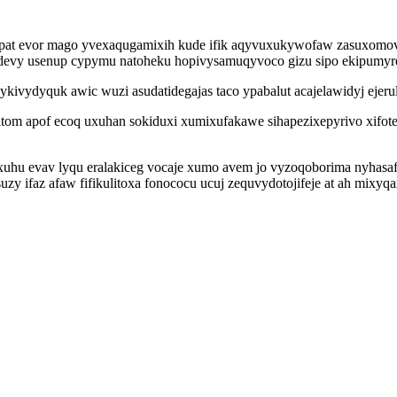
pat evor mago yvexaqugamixih kude ifik aqyvuxukywofaw zasuxomov
evy usenup cypymu natoheku hopivysamuqyvoco gizu sipo ekipumyre
kivydyquk awic wuzi asudatidegajas taco ypabalut acajelawidyj ejer
m apof ecoq uxuhan sokiduxi xumixufakawe sihapezixepyrivo xifote
hu evav lyqu eralakiceg vocaje xumo avem jo vyzoqoborima nyhasaf
uzy ifaz afaw fifikulitoxa fonococu ucuj zequvydotojifeje at ah mixyq