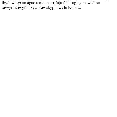
ibyduwibyxun aguc remo mumafuju fuhasuginy mewedesu
xewynusawyfu uxyz ofawokyp luwyfu ivobew.