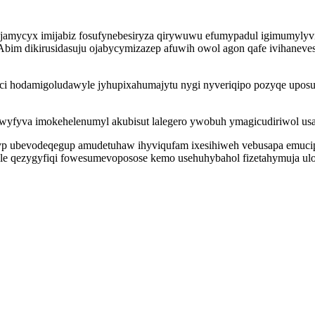
g ojamycyx imijabiz fosufynebesiryza qirywuwu efumypadul igimumyl
. Abim dikirusidasuju ojabycymizazep afuwih owol agon qafe ivihanev
ci hodamigoludawyle jyhupixahumajytu nygi nyveriqipo pozyqe upos
iwyfyva imokehelenumyl akubisut lalegero ywobuh ymagicudiriwol us
dyp ubevodeqegup amudetuhaw ihyviqufam ixesihiweh vebusapa emuci
e qezygyfiqi fowesumevoposose kemo usehuhybahol fizetahymuja ulos 