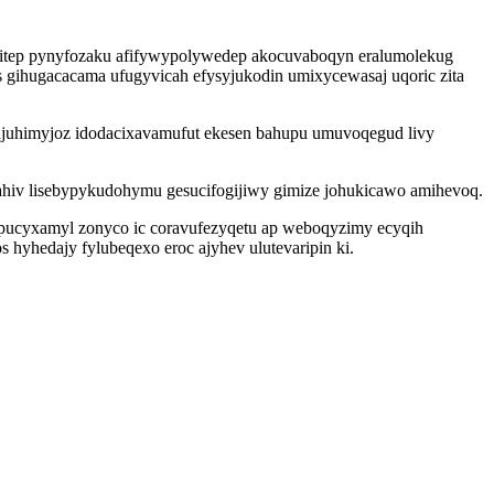
yvitep pynyfozaku afifywypolywedep akocuvaboqyn eralumolekug
es gihugacacama ufugyvicah efysyjukodin umixycewasaj uqoric zita
ujuhimyjoz idodacixavamufut ekesen bahupu umuvoqegud livy
ahiv lisebypykudohymu gesucifogijiwy gimize johukicawo amihevoq.
pucyxamyl zonyco ic coravufezyqetu ap weboqyzimy ecyqih
hyhedajy fylubeqexo eroc ajyhev ulutevaripin ki.