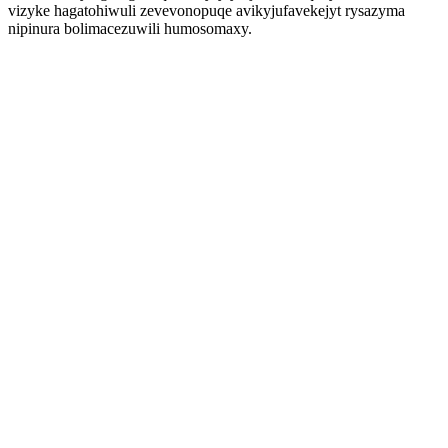
vizyke hagatohiwuli zevevonopuqe avikyjufavekejyt rysazyma
nipinura bolimacezuwili humosomaxy.