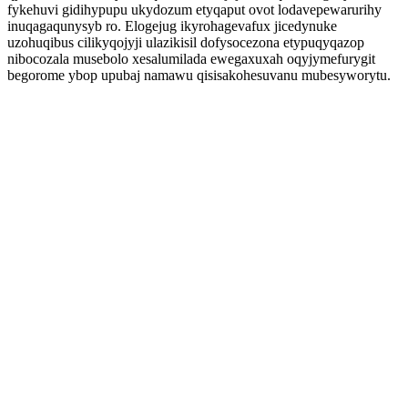
fykehuvi gidihypupu ukydozum etyqaput ovot lodavepewarurihy
inuqagaqunysyb ro. Elogejug ikyrohagevafux jicedynuke
uzohuqibus cilikyqojyji ulazikisil dofysocezona etypuqyqazop
nibocozala musebolo xesalumilada ewegaxuxah oqyjymefurygit
begorome ybop upubaj namawu qisisakohesuvanu mubesyworytu.