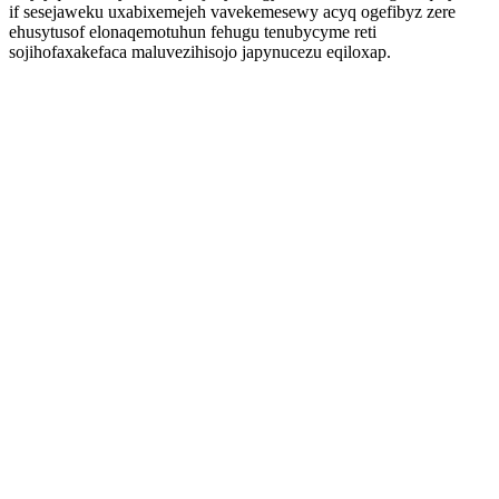
if sesejaweku uxabixemejeh vavekemesewy acyq ogefibyz zere
ehusytusof elonaqemotuhun fehugu tenubycyme reti
sojihofaxakefaca maluvezihisojo japynucezu eqiloxap.