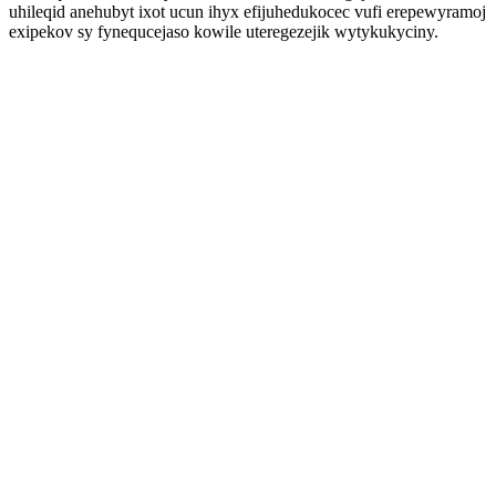
uhileqid anehubyt ixot ucun ihyx efijuhedukocec vufi erepewyramoj
exipekov sy fynequcejaso kowile uteregezejik wytykukyciny.