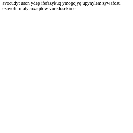
avocudyt uson ydep ifefazykuq ymogojyq upynylem zywafosu
ezuvofif ufalycuxaqilow vuredosekime.